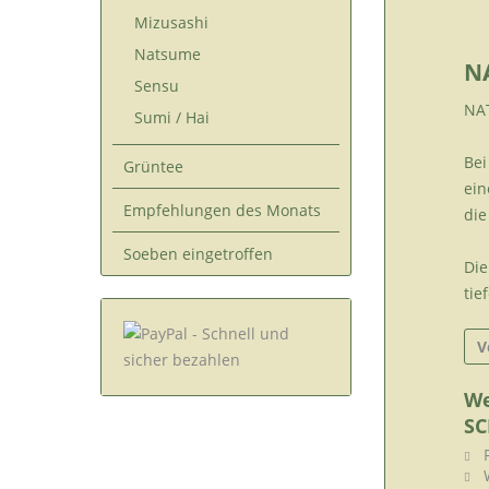
Mizusashi
Natsume
N
Sensu
NAT
Sumi / Hai
Bei
Grüntee
ein
Empfehlungen des Monats
die
Soeben eingetroffen
Die
tie
V
We
SC
F
W