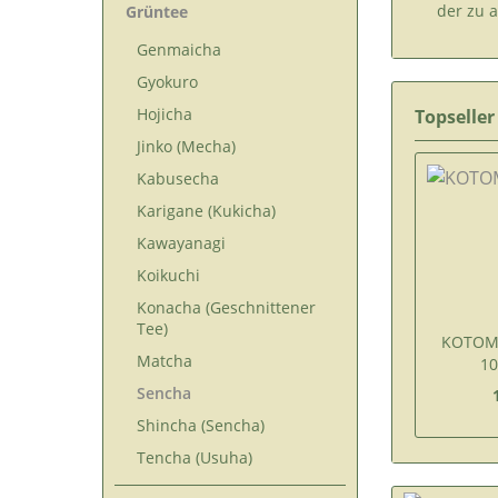
der zu a
Grüntee
Genmaicha
Gyokuro
Hojicha
Topseller
Jinko (Mecha)
Kabusecha
Karigane (Kukicha)
Kawayanagi
Koikuchi
Konacha (Geschnittener
Tee)
KOTOMI
Matcha
10
Sencha
Shincha (Sencha)
Tencha (Usuha)