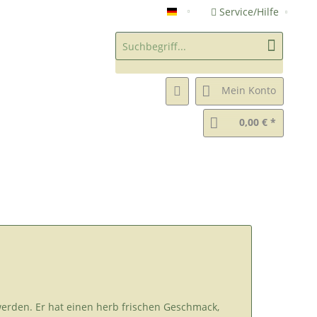
Service/Hilfe
Chanomiya Grüntee Shop (DE
Mein Konto
0,00 € *
erden. Er hat einen herb frischen Geschmack,