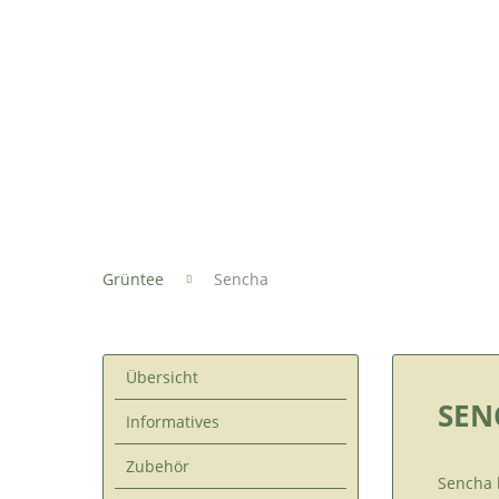
Grüntee
Sencha
Übersicht
SENC
Informatives
Zubehör
Sencha 