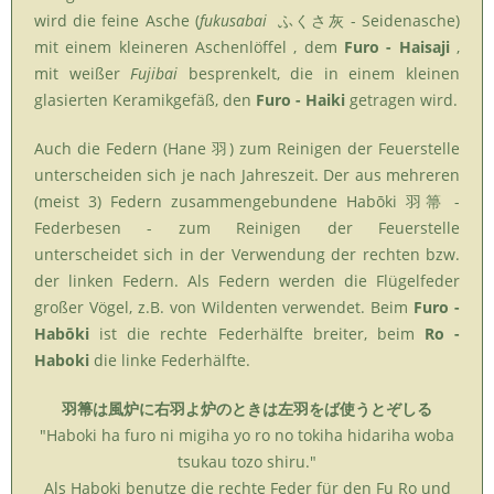
wird die feine Asche (
fukusabai
ふくさ灰 - Seidenasche)
mit einem kleineren Aschenlöffel , dem
Furo - Haisaji
,
mit weißer
Fujibai
besprenkelt, die in einem kleinen
glasierten Keramikgefäß, den
Furo - Haiki
getragen wird.
Auch die Federn (Hane 羽) zum Reinigen der Feuerstelle
unterscheiden sich je nach Jahreszeit. Der aus mehreren
(meist 3) Federn zusammengebundene Habōki 羽箒 -
Federbesen - zum Reinigen der Feuerstelle
unterscheidet sich in der Verwendung der rechten bzw.
der linken Federn. Als Federn werden die Flügelfeder
großer Vögel, z.B. von Wildenten verwendet. Beim
Furo -
Habōki
ist die rechte Federhälfte breiter, beim
Ro -
Haboki
die linke Federhälfte.
羽箒は風炉に右羽よ炉のときは左羽をば使うとぞしる
"Haboki ha furo ni migiha yo ro no tokiha hidariha woba
tsukau tozo shiru."
Als Haboki benutze die rechte Feder für den Fu Ro und