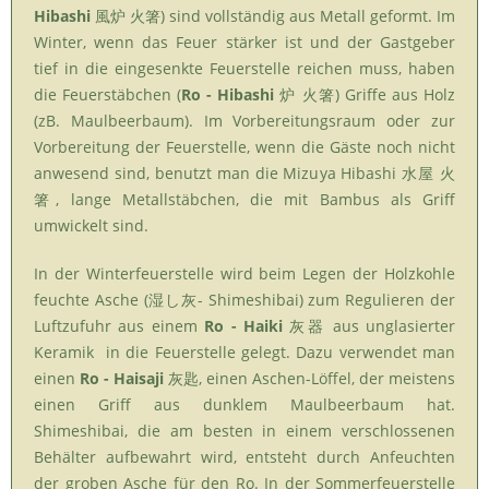
Hibashi
風炉 火箸) sind vollständig aus Metall geformt. Im
Winter, wenn das Feuer stärker ist und der Gastgeber
tief in die eingesenkte Feuerstelle reichen muss, haben
die Feuerstäbchen (
Ro - Hibashi
炉 火箸) Griffe aus Holz
(zB. Maulbeerbaum). Im Vorbereitungsraum oder zur
Vorbereitung der Feuerstelle, wenn die Gäste noch nicht
anwesend sind, benutzt man die Mizuya Hibashi 水屋 火
箸, lange Metallstäbchen, die mit Bambus als Griff
umwickelt sind.
In der Winterfeuerstelle wird beim Legen der Holzkohle
feuchte Asche (湿し灰- Shimeshibai) zum Regulieren der
Luftzufuhr aus einem
Ro - Haiki
灰器 aus unglasierter
Keramik in die Feuerstelle gelegt. Dazu verwendet man
einen
Ro - Haisaji
灰匙, einen Aschen-Löffel, der meistens
einen Griff aus dunklem Maulbeerbaum hat.
Shimeshibai, die am besten in einem verschlossenen
Behälter aufbewahrt wird, entsteht durch Anfeuchten
der groben Asche für den Ro. In der Sommerfeuerstelle