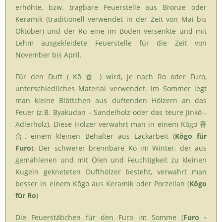
erhöhte, bzw. tragbare Feuerstelle aus Bronze oder
Keramik (traditionell verwendet in der Zeit von Mai bis
Oktober) und der Ro eine im Boden versenkte und mit
Lehm ausgekleidete Feuerstelle für die Zeit von
November bis April.
Für den Duft ( Kō 香 ) wird, je nach Ro oder Furo,
unterschiedliches Material verwendet. Im Sommer legt
man kleine Blättchen aus duftenden Hölzern an das
Feuer (z.B. Byakudan - Sandelholz oder das teure Jinkō -
Adlerholz). Diese Hölzer verwahrt man in einem Kōgo 香
合, einem kleinen Behälter aus Lackarbeit (
Kōgo für
Furo
). Der schwerer brennbare Kō im Winter, der aus
gemahlenen und mit Ölen und Feuchtigkeit zu kleinen
Kugeln gekneteten Dufthölzer besteht, verwahrt man
besser in einem Kōgo aus Keramik oder Porzellan (
Kōgo
für Ro
)
Die Feuerstäbchen für den Furo im Somme (
Furo -