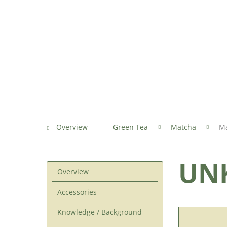
Overview
Green Tea
Matcha
Ma
UNK
Overview
Accessories
Knowledge / Background