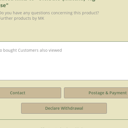
se"
o you have any questions concerning this product?
urther products by MK
o bought
Customers also viewed
Contact
Postage & Payment
Declare Withdrawal