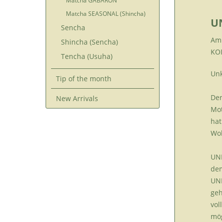
Matcha GABARON
Matcha SEASONAL (Shincha)
U
Sencha
Am 
Shincha (Sencha)
KOI
Tencha (Usuha)
Unk
Tip of the month
Der
New Arrivals
Mot
hat
Wol
UNK
dem
UNK
geh
vol
mög