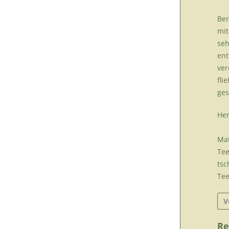
Ber
mit
seh
ent
ver
fli
ges
Her
Mat
Tee
tsc
Tee
V
Re