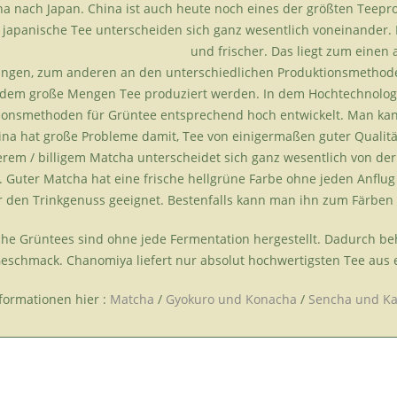
na nach Japan. China ist auch heute noch eines der größten Teepr
 japanische Tee unterscheiden sich ganz wesentlich voneinander.
und frischer. Das liegt zum eine
ngen, zum anderen an den unterschiedlichen Produktionsmethod
n dem große Mengen Tee produziert werden. In dem Hochtechnologi
ionsmethoden für Grüntee entsprechend hoch entwickelt. Man kan
ina hat große Probleme damit, Tee von einigermaßen guter Qualitä
erem / billigem Matcha unterscheidet sich ganz wesentlich von de
. Guter Matcha hat eine frische hellgrüne Farbe ohne jeden Anflug
ür den Trinkgenuss geeignet. Bestenfalls kann man ihn zum Färben
che Grüntees sind ohne jede Fermentation hergestellt. Dadurch beh
Geschmack. Chanomiya liefert nur absolut hochwertigsten Tee aus 
formationen hier :
Matcha
/
Gyokuro und Konacha
/
Sencha und K