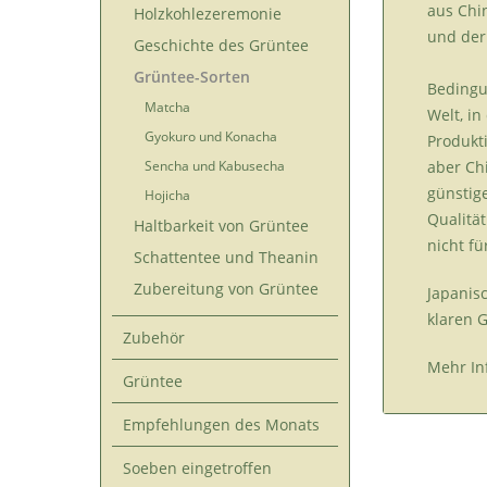
aus Chi
Holzkohlezeremonie
und der
Geschichte des Grüntee
Grüntee-Sorten
Bedingu
Matcha
Welt, i
Gyokuro und Konacha
Produkt
Sencha und Kabusecha
aber Ch
günstig
Hojicha
Qualität
Haltbarkeit von Grüntee
nicht f
Schattentee und Theanin
Zubereitung von Grüntee
Japanis
klaren 
Zubehör
Mehr In
Grüntee
Empfehlungen des Monats
Soeben eingetroffen