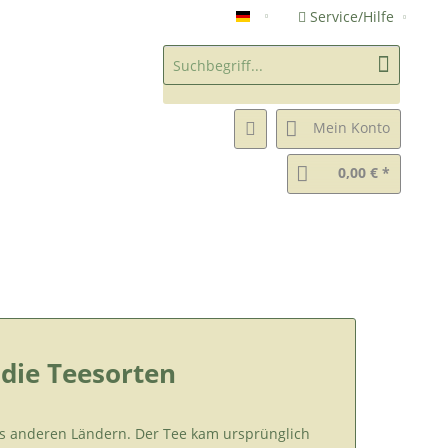
Service/Hilfe
Chanomiya Grüntee Shop (DE
Mein Konto
0,00 € *
 die Teesorten
us anderen Ländern.
Der Tee kam ursprünglich