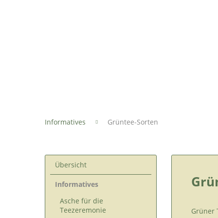
Informatives
Grüntee-Sorten
Übersicht
Grün
Informatives
Asche für die
Teezeremonie
Grüner 